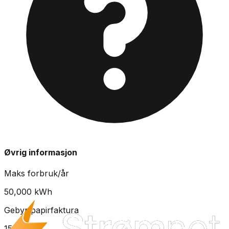
Øvrig informasjon
Maks forbruk/år
50,000
kWh
Gebyr papirfaktura
15
kr