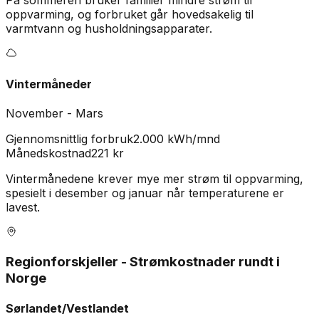
På sommeren bruker familier mindre strøm til
oppvarming, og forbruket går hovedsakelig til
varmtvann og husholdningsapparater.
Vintermåneder
November - Mars
Gjennomsnittlig forbruk
2.000 kWh/mnd
Månedskostnad
221
kr
Vintermånedene krever mye mer strøm til oppvarming,
spesielt i desember og januar når temperaturene er
lavest.
Regionforskjeller - Strømkostnader rundt i
Norge
Sørlandet/Vestlandet