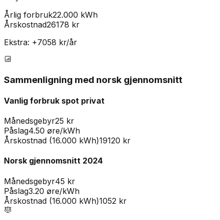
Årlig forbruk
22.000 kWh
Årskostnad
26178
kr
Ekstra: +
7058
kr/år
Sammenligning med norsk gjennomsnitt
Vanlig forbruk spot privat
Månedsgebyr
25
kr
Påslag
4.50
øre/kWh
Årskostnad (16.000 kWh)
19120
kr
Norsk gjennomsnitt 2024
Månedsgebyr
45 kr
Påslag
3.20 øre/kWh
Årskostnad (16.000 kWh)
1052 kr