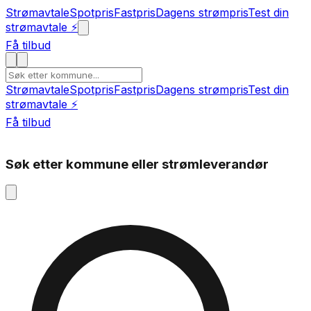
Strømavtale
Spotpris
Fastpris
Dagens strømpris
Test din
strømavtale ⚡
Få tilbud
Strømavtale
Spotpris
Fastpris
Dagens strømpris
Test din
strømavtale ⚡
Få tilbud
Søk etter kommune eller strømleverandør