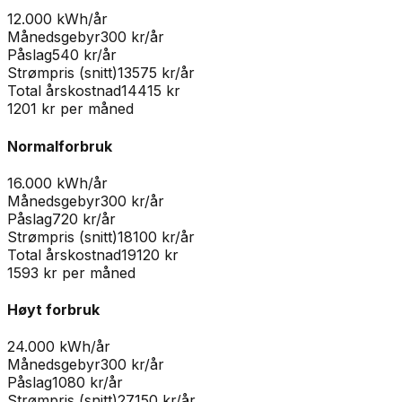
12.000 kWh/år
Månedsgebyr
300
kr/år
Påslag
540
kr/år
Strømpris (snitt)
13575
kr/år
Total årskostnad
14415
kr
1201
kr per måned
Normalforbruk
16.000 kWh/år
Månedsgebyr
300
kr/år
Påslag
720
kr/år
Strømpris (snitt)
18100
kr/år
Total årskostnad
19120
kr
1593
kr per måned
Høyt forbruk
24.000 kWh/år
Månedsgebyr
300
kr/år
Påslag
1080
kr/år
Strømpris (snitt)
27150
kr/år