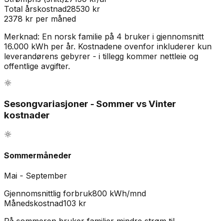
Total årskostnad
28530
kr
2378
kr per måned
Merknad:
En norsk familie på 4 bruker i gjennomsnitt
16.000 kWh per år. Kostnadene ovenfor inkluderer kun
leverandørens gebyrer - i tillegg kommer nettleie og
offentlige avgifter.
Sesongvariasjoner - Sommer vs Vinter
kostnader
Sommermåneder
Mai - September
Gjennomsnittlig forbruk
800 kWh/mnd
Månedskostnad
103
kr