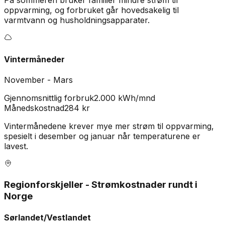
På sommeren bruker familier mindre strøm til
oppvarming, og forbruket går hovedsakelig til
varmtvann og husholdningsapparater.
Vintermåneder
November - Mars
Gjennomsnittlig forbruk
2.000 kWh/mnd
Månedskostnad
284
kr
Vintermånedene krever mye mer strøm til oppvarming,
spesielt i desember og januar når temperaturene er
lavest.
Regionforskjeller - Strømkostnader rundt i
Norge
Sørlandet/Vestlandet