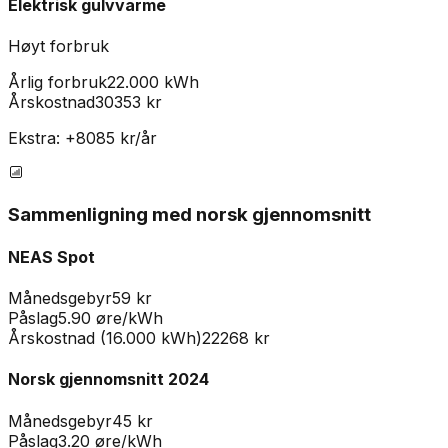
Elektrisk gulvvarme
Høyt forbruk
Årlig forbruk
22.000 kWh
Årskostnad
30353
kr
Ekstra: +
8085
kr/år
Sammenligning med norsk gjennomsnitt
NEAS Spot
Månedsgebyr
59
kr
Påslag
5.90
øre/kWh
Årskostnad (16.000 kWh)
22268
kr
Norsk gjennomsnitt 2024
Månedsgebyr
45 kr
Påslag
3.20 øre/kWh