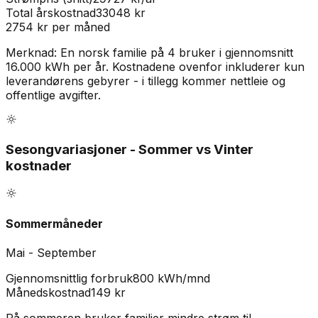
Total årskostnad
33048
kr
2754
kr per måned
Merknad:
En norsk familie på 4 bruker i gjennomsnitt
16.000 kWh per år. Kostnadene ovenfor inkluderer kun
leverandørens gebyrer - i tillegg kommer nettleie og
offentlige avgifter.
Sesongvariasjoner - Sommer vs Vinter
kostnader
Sommermåneder
Mai - September
Gjennomsnittlig forbruk
800 kWh/mnd
Månedskostnad
149
kr