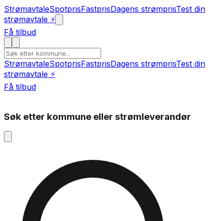
Strømavtale
Spotpris
Fastpris
Dagens strømpris
Test din
strømavtale ⚡
Få tilbud
Strømavtale
Spotpris
Fastpris
Dagens strømpris
Test din
strømavtale ⚡
Få tilbud
Søk etter kommune eller strømleverandør