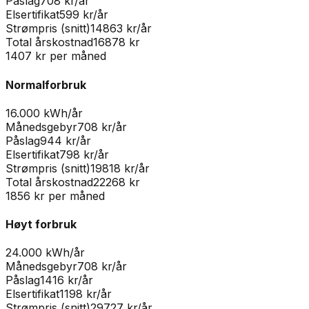
Påslag
708
kr/år
Elsertifikat
599
kr/år
Strømpris (snitt)
14863
kr/år
Total årskostnad
16878
kr
1407
kr per måned
Normalforbruk
16.000 kWh/år
Månedsgebyr
708
kr/år
Påslag
944
kr/år
Elsertifikat
798
kr/år
Strømpris (snitt)
19818
kr/år
Total årskostnad
22268
kr
1856
kr per måned
Høyt forbruk
24.000 kWh/år
Månedsgebyr
708
kr/år
Påslag
1416
kr/år
Elsertifikat
1198
kr/år
Strømpris (snitt)
29727
kr/år