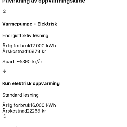
Påvirkning av oppvarmingskilde
Varmepumpe + Elektrisk
Energieffektiv løsning
Årlig forbruk
12.000 kWh
Årskostnad
16878
kr
Spart: ~
5390
kr/år
Kun elektrisk oppvarming
Standard løsning
Årlig forbruk
16.000 kWh
Årskostnad
22268
kr