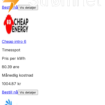
Bestill nå
Vis detaljer
Cheap intro 6
Timesspot
Pris per kWh
80.39
øre
Månedlig kostnad
1004.87
kr
Bestill nå
Vis detaljer