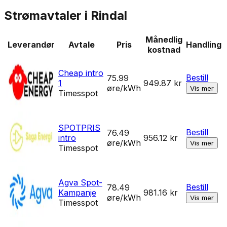
Strømavtaler i
Rindal
Månedlig
Leverandør
Avtale
Pris
Handling
kostnad
Cheap intro
Bestill
75.99
1
949.87
kr
øre/kWh
Vis mer
Timesspot
SPOTPRIS
Bestill
76.49
intro
956.12
kr
øre/kWh
Vis mer
Timesspot
Agva Spot-
Bestill
78.49
Kampanje
981.16
kr
øre/kWh
Vis mer
Timesspot