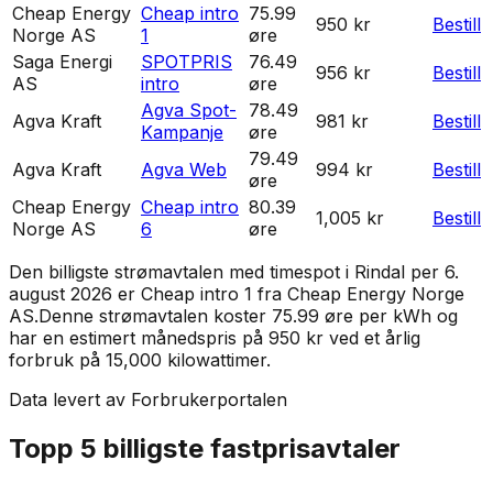
Cheap Energy
Cheap intro
75.99
950 kr
Bestill
Norge AS
1
øre
Saga Energi
SPOTPRIS
76.49
956 kr
Bestill
AS
intro
øre
Agva Spot-
78.49
Agva Kraft
981 kr
Bestill
Kampanje
øre
79.49
Agva Kraft
Agva Web
994 kr
Bestill
øre
Cheap Energy
Cheap intro
80.39
1,005 kr
Bestill
Norge AS
6
øre
Den billigste strømavtalen med timespot i
Rindal
per
6.
august 2026
er
Cheap intro 1
fra
Cheap Energy Norge
AS
.
Denne strømavtalen koster 75.99 øre per kWh og
har en estimert månedspris på 950 kr ved et årlig
forbruk på 15,000 kilowattimer.
Data levert av Forbrukerportalen
Topp 5 billigste fastprisavtaler