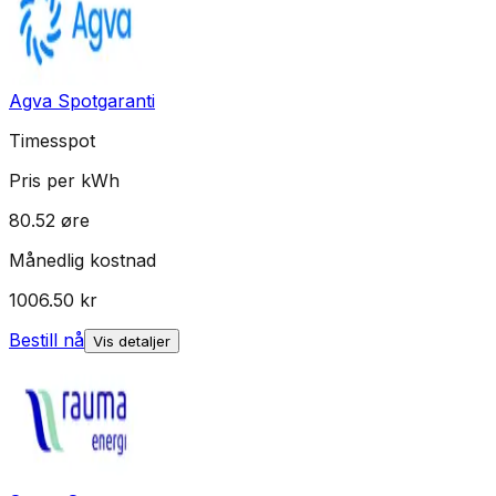
Agva Spotgaranti
Timesspot
Pris per kWh
80.52
øre
Månedlig kostnad
1006.50
kr
Bestill nå
Vis detaljer