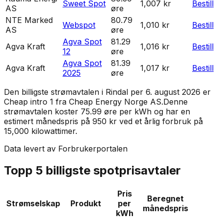
Sweet Spot
1,007 kr
Bestill
AS
øre
NTE Marked
80.79
Webspot
1,010 kr
Bestill
AS
øre
Agva Spot
81.29
Agva Kraft
1,016 kr
Bestill
12
øre
Agva Spot
81.39
Agva Kraft
1,017 kr
Bestill
2025
øre
Den billigste strømavtalen i
Rindal
per
6. august 2026
er
Cheap intro 1
fra
Cheap Energy Norge AS
.
Denne
strømavtalen koster 75.99 øre per kWh og har en
estimert månedspris på 950 kr ved et årlig forbruk på
15,000 kilowattimer.
Data levert av Forbrukerportalen
Topp 5 billigste spotprisavtaler
Pris
Beregnet
Strømselskap
Produkt
per
månedspris
kWh