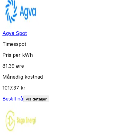
Agva Spot
Timesspot
Pris per kWh
81.39
øre
Månedlig kostnad
1017.37
kr
Bestill nå
Vis detaljer