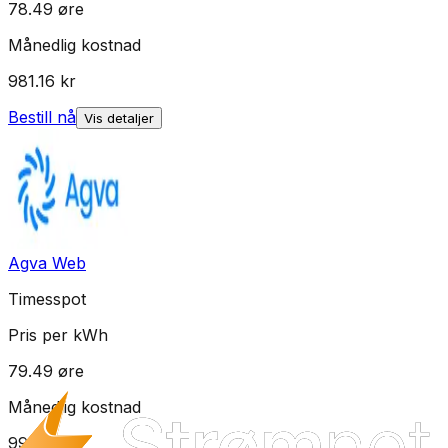
78.49
øre
Månedlig kostnad
981.16
kr
Bestill nå
Vis detaljer
Agva Web
Timesspot
Pris per kWh
79.49
øre
Månedlig kostnad
993.66
kr