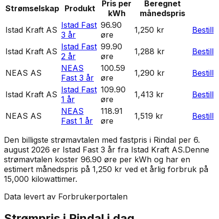
Pris per
Beregnet
Strømselskap
Produkt
kWh
månedspris
Istad Fast
96.90
Istad Kraft AS
1,250 kr
Bestill
3 år
øre
Istad Fast
99.90
Istad Kraft AS
1,288 kr
Bestill
2 år
øre
NEAS
100.59
NEAS AS
1,290 kr
Bestill
Fast 3 år
øre
Istad Fast
109.90
Istad Kraft AS
1,413 kr
Bestill
1 år
øre
NEAS
118.91
NEAS AS
1,519 kr
Bestill
Fast 1 år
øre
Den billigste strømavtalen med fastpris i
Rindal
per
6.
august 2026
er
Istad Fast 3 år
fra
Istad Kraft AS
.
Denne
strømavtalen koster 96.90 øre per kWh og har en
estimert månedspris på 1,250 kr ved et årlig forbruk på
15,000 kilowattimer.
Data levert av Forbrukerportalen
Strømpris i
Rindal
i dag