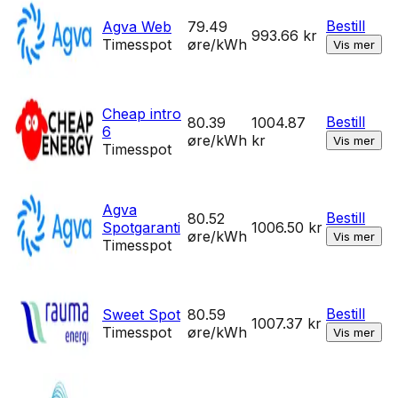
Bestill
Agva Web
79.49
993.66
kr
Timesspot
øre/kWh
Vis mer
Cheap intro
Bestill
80.39
1004.87
6
øre/kWh
kr
Vis mer
Timesspot
Agva
Bestill
80.52
Spotgaranti
1006.50
kr
øre/kWh
Vis mer
Timesspot
Bestill
Sweet Spot
80.59
1007.37
kr
Timesspot
øre/kWh
Vis mer