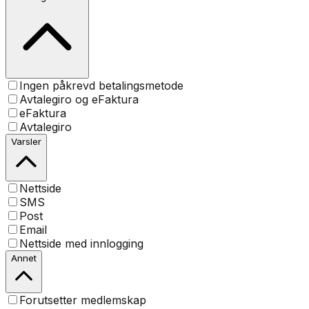
Ingen påkrevd betalingsmetode
Avtalegiro og eFaktura
eFaktura
Avtalegiro
Varsler
Nettside
SMS
Post
Email
Nettside med innlogging
Annet
Forutsetter medlemskap