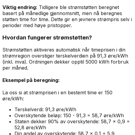
Viktig endring:
Tidligere ble strømstøtten beregnet
basert på månedlige gjennomsnitt, men nå beregnes
støtten time for time. Dette gir en jevnere strømpris selv i
perioder med høye pristopper.
Hvordan fungerer strømstøtten?
Strømstøtten aktiveres automatisk når timeprisen i din
strømregion overstiger terskelverdien på 91,3 øre/kWh
(inkl. mva). Ordningen dekker opptil 5000 kWh forbruk
per måned.
Eksempel på beregning:
La oss si at strømprisen i en bestemt time er 150
øre/kWh:
Terskelverdi: 91,3 øre/kWh
Overskytende beløp: 150 - 91,3 = 58,7 øre/kWh
Staten dekker 90% av overskytende: 58,7 × 0,9 =
52,8 øre/kWh
Din andel av overskytende: 58,7 × 0,1 = 5,9