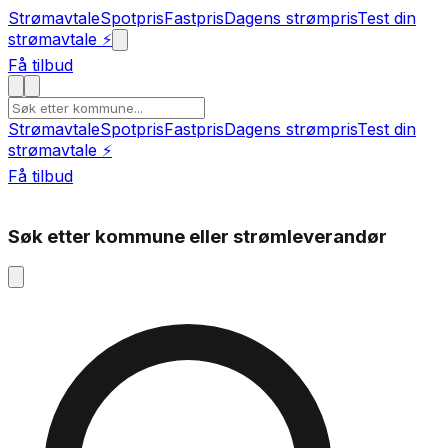
Strømavtale
Spotpris
Fastpris
Dagens strømpris
Test din
strømavtale ⚡
Få tilbud
Strømavtale
Spotpris
Fastpris
Dagens strømpris
Test din
strømavtale ⚡
Få tilbud
Søk etter kommune eller strømleverandør