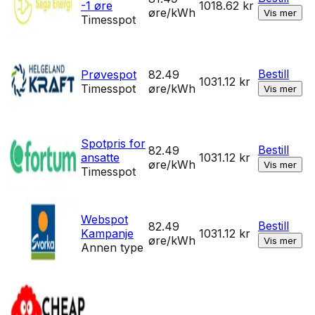
-1 øre
1018.62
kr
øre/kWh
Vis mer
Timesspot
Bestill
Prøvespot
82.49
1031.12
kr
Timesspot
øre/kWh
Vis mer
Spotpris for
Bestill
82.49
ansatte
1031.12
kr
øre/kWh
Vis mer
Timesspot
Webspot
Bestill
82.49
Kampanje
1031.12
kr
øre/kWh
Vis mer
Annen type