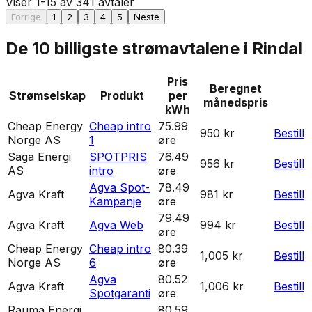
Viser
1
-
15
av
341
avtaler
Forrige
1
2
3
4
5
Neste
De 10 billigste strømavtalene i
Rindal
Pris
Beregnet
Strømselskap
Produkt
per
månedspris
kWh
Cheap Energy
Cheap intro
75.99
950 kr
Bestill
Norge AS
1
øre
Saga Energi
SPOTPRIS
76.49
956 kr
Bestill
AS
intro
øre
Agva Spot-
78.49
Agva Kraft
981 kr
Bestill
Kampanje
øre
79.49
Agva Kraft
Agva Web
994 kr
Bestill
øre
Cheap Energy
Cheap intro
80.39
1,005 kr
Bestill
Norge AS
6
øre
Agva
80.52
Agva Kraft
1,006 kr
Bestill
Spotgaranti
øre
Rauma Energi
80.59