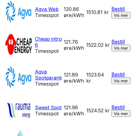
Bestill
Agva Web
120.86
1510.81
kr
Timesspot
øre/kWh
Vis mer
Cheap intro
Bestill
121.76
6
1522.02
kr
øre/kWh
Vis mer
Timesspot
Agva
Bestill
121.89
1523.64
Spotgaranti
øre/kWh
kr
Vis mer
Timesspot
Bestill
Sweet Spot
121.96
1524.52
kr
Timesspot
øre/kWh
Vis mer