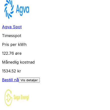
Agva Spot
Timesspot
Pris per kWh
122.76
øre
Månedlig kostnad
1534.52
kr
Bestill nå
Vis detaljer