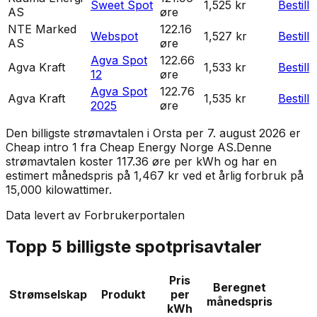
Sweet Spot
1,525 kr
Bestill
AS
øre
NTE Marked
122.16
Webspot
1,527 kr
Bestill
AS
øre
Agva Spot
122.66
Agva Kraft
1,533 kr
Bestill
12
øre
Agva Spot
122.76
Agva Kraft
1,535 kr
Bestill
2025
øre
Den billigste strømavtalen i
Orsta
per
7. august 2026
er
Cheap intro 1
fra
Cheap Energy Norge AS
.
Denne
strømavtalen koster 117.36 øre per kWh og har en
estimert månedspris på 1,467 kr ved et årlig forbruk på
15,000 kilowattimer.
Data levert av Forbrukerportalen
Topp 5 billigste spotprisavtaler
Pris
Beregnet
Strømselskap
Produkt
per
månedspris
kWh