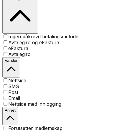
Ingen påkrevd betalingsmetode
Avtalegiro og eFaktura
eFaktura
Avtalegiro
Varsler
Nettside
SMS
Post
Email
Nettside med innlogging
Annet
Forutsetter medlemskap