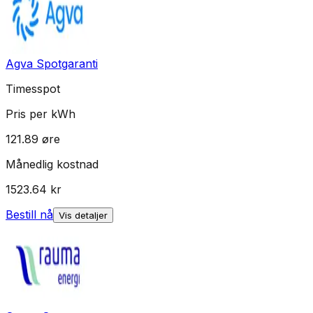
Agva Spotgaranti
Timesspot
Pris per kWh
121.89
øre
Månedlig kostnad
1523.64
kr
Bestill nå
Vis detaljer