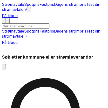
Strømavtale
Spotpris
Fastpris
Dagens strømpris
Test din
strømavtale ⚡
Få tilbud
Strømavtale
Spotpris
Fastpris
Dagens strømpris
Test din
strømavtale ⚡
Få tilbud
Søk etter kommune eller strømleverandør