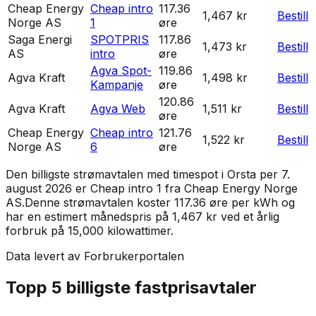
Cheap Energy
Cheap intro
117.36
1,467 kr
Bestill
Norge AS
1
øre
Saga Energi
SPOTPRIS
117.86
1,473 kr
Bestill
AS
intro
øre
Agva Spot-
119.86
Agva Kraft
1,498 kr
Bestill
Kampanje
øre
120.86
Agva Kraft
Agva Web
1,511 kr
Bestill
øre
Cheap Energy
Cheap intro
121.76
1,522 kr
Bestill
Norge AS
6
øre
Den billigste strømavtalen med timespot i
Orsta
per
7.
august 2026
er
Cheap intro 1
fra
Cheap Energy Norge
AS
.
Denne strømavtalen koster 117.36 øre per kWh og
har en estimert månedspris på 1,467 kr ved et årlig
forbruk på 15,000 kilowattimer.
Data levert av Forbrukerportalen
Topp 5 billigste fastprisavtaler