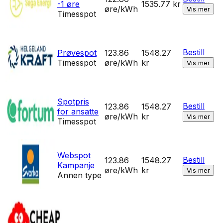
-1 øre
1535.77
kr
øre/kWh
Vis mer
Timesspot
Bestill
Prøvespot
123.86
1548.27
Timesspot
øre/kWh
kr
Vis mer
Spotpris
Bestill
123.86
1548.27
for ansatte
øre/kWh
kr
Vis mer
Timesspot
Webspot
Bestill
123.86
1548.27
Kampanje
øre/kWh
kr
Vis mer
Annen type