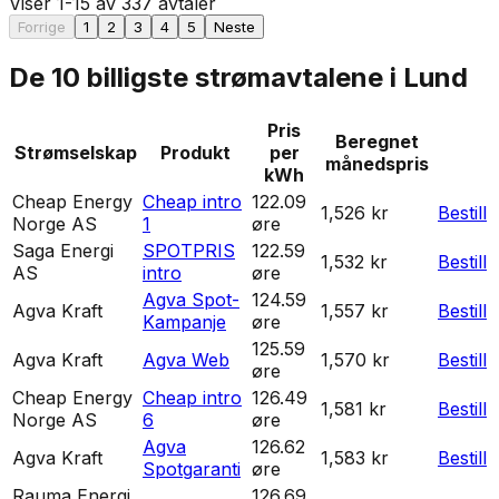
Viser
1
-
15
av
337
avtaler
Forrige
1
2
3
4
5
Neste
De 10 billigste strømavtalene i
Lund
Pris
Beregnet
Strømselskap
Produkt
per
månedspris
kWh
Cheap Energy
Cheap intro
122.09
1,526 kr
Bestill
Norge AS
1
øre
Saga Energi
SPOTPRIS
122.59
1,532 kr
Bestill
AS
intro
øre
Agva Spot-
124.59
Agva Kraft
1,557 kr
Bestill
Kampanje
øre
125.59
Agva Kraft
Agva Web
1,570 kr
Bestill
øre
Cheap Energy
Cheap intro
126.49
1,581 kr
Bestill
Norge AS
6
øre
Agva
126.62
Agva Kraft
1,583 kr
Bestill
Spotgaranti
øre
Rauma Energi
126.69