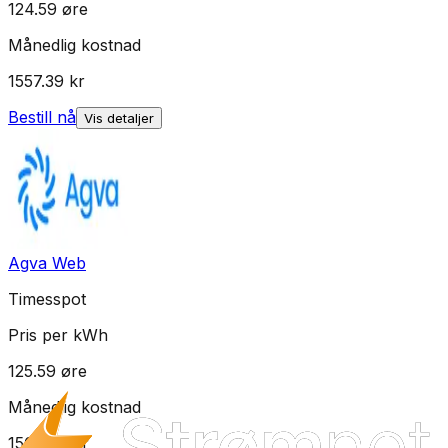
124.59
øre
Månedlig kostnad
1557.39
kr
Bestill nå
Vis detaljer
Agva Web
Timesspot
Pris per kWh
125.59
øre
Månedlig kostnad
1569.89
kr