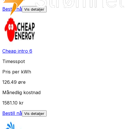
Bestill nå
Vis detaljer
Cheap intro 6
Timesspot
Pris per kWh
126.49
øre
Månedlig kostnad
1581.10
kr
Bestill nå
Vis detaljer