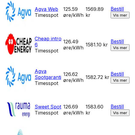
Bestill
Agva Web
125.59
1569.89
Timesspot
øre/kWh
kr
Vis mer
Cheap intro
Bestill
126.49
6
1581.10
kr
øre/kWh
Vis mer
Timesspot
Agva
Bestill
126.62
Spotgaranti
1582.72
kr
øre/kWh
Vis mer
Timesspot
Bestill
Sweet Spot
126.69
1583.60
Timesspot
øre/kWh
kr
Vis mer