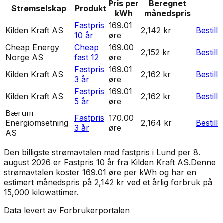
Pris per
Beregnet
Strømselskap
Produkt
kWh
månedspris
Fastpris
169.01
Kilden Kraft AS
2,142 kr
Bestill
10 år
øre
Cheap Energy
Cheap
169.00
2,152 kr
Bestill
Norge AS
fast 12
øre
Fastpris
169.01
Kilden Kraft AS
2,162 kr
Bestill
3 år
øre
Fastpris
169.01
Kilden Kraft AS
2,162 kr
Bestill
5 år
øre
Bærum
Fastpris
170.00
Energiomsetning
2,164 kr
Bestill
3 år
øre
AS
Den billigste strømavtalen med fastpris i
Lund
per
8.
august 2026
er
Fastpris 10 år
fra
Kilden Kraft AS
.
Denne
strømavtalen koster 169.01 øre per kWh og har en
estimert månedspris på 2,142 kr ved et årlig forbruk på
15,000 kilowattimer.
Data levert av Forbrukerportalen