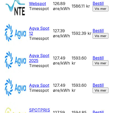
Bestill
Webspot
126.89
1586.11
kr
Timesspot
øre/kWh
Vis mer
Agva Spot
Bestill
127.39
12
1592.39
kr
øre/kWh
Vis mer
Timesspot
Agva Spot
Bestill
127.49
1593.60
2025
øre/kWh
kr
Vis mer
Timesspot
Bestill
Agva Spot
127.49
1593.60
Timesspot
øre/kWh
kr
Vis mer
SPOTPRIS
Bestill
127.59
1594.85