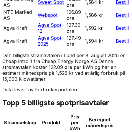
Sweet Spot
1,584 kr
Bestill
AS
øre
NTE Marked
126.89
Webspot
1,586 kr
Bestill
AS
øre
Agva Spot
127.39
Agva Kraft
1,592 kr
Bestill
12
øre
Agva Spot
127.49
Agva Kraft
1,594 kr
Bestill
2025
øre
Den billigste strømavtalen i
Lund
per
8. august 2026
er
Cheap intro 1
fra
Cheap Energy Norge AS
.
Denne
strømavtalen koster 122.09 øre per kWh og har en
estimert månedspris på 1,526 kr ved et årlig forbruk på
15,000 kilowattimer.
Data levert av Forbrukerportalen
Topp 5 billigste spotprisavtaler
Pris
Beregnet
Strømselskap
Produkt
per
månedspris
kWh