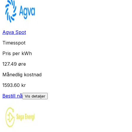
Agva Spot
Timesspot
Pris per kWh
127.49
øre
Månedlig kostnad
1593.60
kr
Bestill nå
Vis detaljer