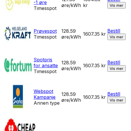
-1 øre
øre/kWh
kr
Vis mer
Timesspot
Bestill
Prøvespot
128.59
1607.35
kr
Timesspot
øre/kWh
Vis mer
Spotpris
Bestill
128.59
for ansatte
1607.35
kr
øre/kWh
Vis mer
Timesspot
Webspot
Bestill
128.59
Kampanje
1607.35
kr
øre/kWh
Vis mer
Annen type