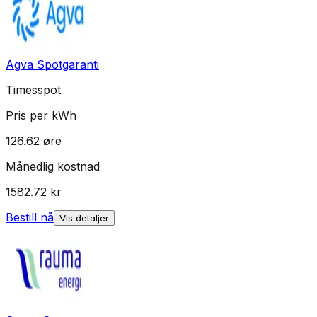
Agva Spotgaranti
Timesspot
Pris per kWh
126.62
øre
Månedlig kostnad
1582.72
kr
Bestill nå
Vis detaljer