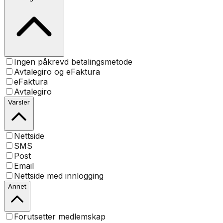
Ingen påkrevd betalingsmetode
Avtalegiro og eFaktura
eFaktura
Avtalegiro
Varsler
Nettside
SMS
Post
Email
Nettside med innlogging
Annet
Forutsetter medlemskap