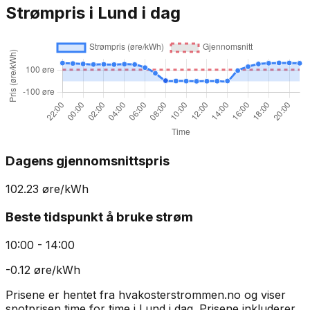
Strømpris i
Lund
i dag
Dagens gjennomsnittspris
102.23
øre/kWh
Beste tidspunkt å bruke strøm
10:00 - 14:00
-0.12
øre/kWh
Prisene er hentet fra hvakosterstrommen.no og viser
spotprisen time for time i
Lund
i dag. Prisene inkluderer