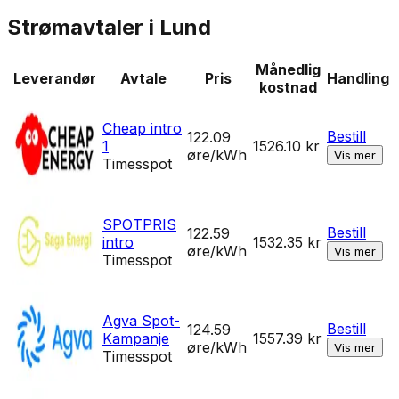
Strømavtaler i
Lund
Månedlig
Leverandør
Avtale
Pris
Handling
kostnad
Cheap intro
Bestill
122.09
1
1526.10
kr
øre/kWh
Vis mer
Timesspot
SPOTPRIS
Bestill
122.59
intro
1532.35
kr
øre/kWh
Vis mer
Timesspot
Agva Spot-
Bestill
124.59
Kampanje
1557.39
kr
øre/kWh
Vis mer
Timesspot