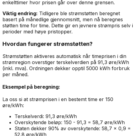
enkelttimer hvor prisen går over denne grensen.
Viktig endring:
Tidligere ble strømstøtten beregnet
basert på månedlige gjennomsnitt, men nå beregnes
støtten time for time. Dette gir en jevnere strømpris selv i
perioder med høye pristopper.
Hvordan fungerer strømstøtten?
Strømstøtten aktiveres automatisk når timeprisen i din
strømregion overstiger terskelverdien på 91,3 øre/kWh
(inkl. mva). Ordningen dekker opptil 5000 kWh forbruk
per måned.
Eksempel på beregning:
La oss si at strømprisen i en bestemt time er 150
øre/kWh:
Terskelverdi: 91,3 øre/kWh
Overskytende beløp: 150 - 91,3 = 58,7 øre/kWh
Staten dekker 90% av overskytende: 58,7 × 0,9 =
52,8 øre/kWh