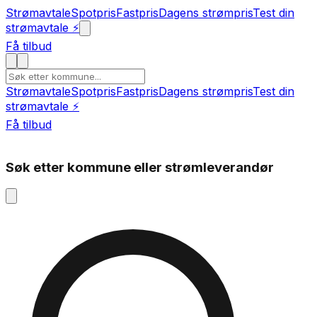
Strømavtale
Spotpris
Fastpris
Dagens strømpris
Test din
strømavtale ⚡
Få tilbud
Strømavtale
Spotpris
Fastpris
Dagens strømpris
Test din
strømavtale ⚡
Få tilbud
Søk etter kommune eller strømleverandør