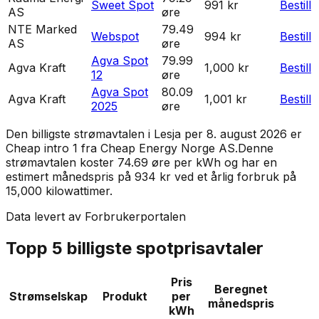
Sweet Spot
991 kr
Bestill
AS
øre
NTE Marked
79.49
Webspot
994 kr
Bestill
AS
øre
Agva Spot
79.99
Agva Kraft
1,000 kr
Bestill
12
øre
Agva Spot
80.09
Agva Kraft
1,001 kr
Bestill
2025
øre
Den billigste strømavtalen i
Lesja
per
8. august 2026
er
Cheap intro 1
fra
Cheap Energy Norge AS
.
Denne
strømavtalen koster 74.69 øre per kWh og har en
estimert månedspris på 934 kr ved et årlig forbruk på
15,000 kilowattimer.
Data levert av Forbrukerportalen
Topp 5 billigste spotprisavtaler
Pris
Beregnet
Strømselskap
Produkt
per
månedspris
kWh