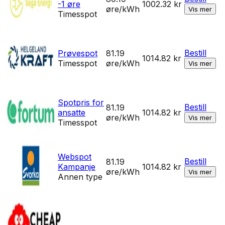
-1 øre
1002.32
kr
øre/kWh
Vis mer
Timesspot
Bestill
Prøvespot
81.19
1014.82
kr
Timesspot
øre/kWh
Vis mer
Spotpris for
Bestill
81.19
ansatte
1014.82
kr
øre/kWh
Vis mer
Timesspot
Webspot
Bestill
81.19
Kampanje
1014.82
kr
øre/kWh
Vis mer
Annen type