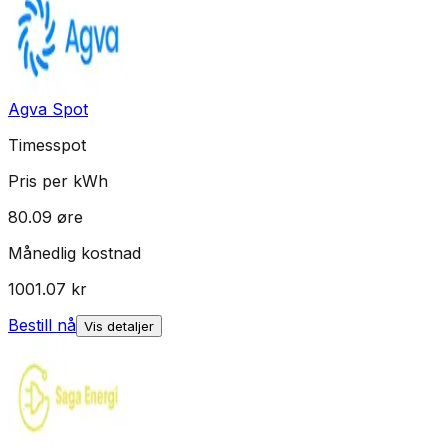
Agva Spot
Timesspot
Pris per kWh
80.09
øre
Månedlig kostnad
1001.07
kr
Bestill nå
Vis detaljer