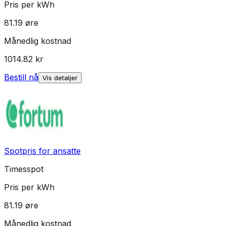
Pris per kWh
81.19
øre
Månedlig kostnad
1014.82
kr
Bestill nå
Vis detaljer
Spotpris for ansatte
Timesspot
Pris per kWh
81.19
øre
Månedlig kostnad