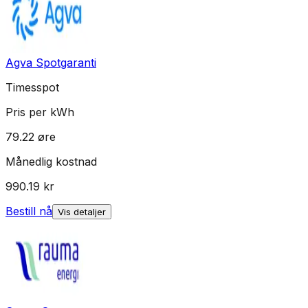
Agva Spotgaranti
Timesspot
Pris per kWh
79.22
øre
Månedlig kostnad
990.19
kr
Bestill nå
Vis detaljer