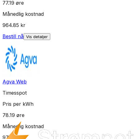
77.19
øre
Månedlig kostnad
964.85
kr
Bestill nå
Vis detaljer
Agva Web
Timesspot
Pris per kWh
78.19
øre
Månedlig kostnad
977.35
kr