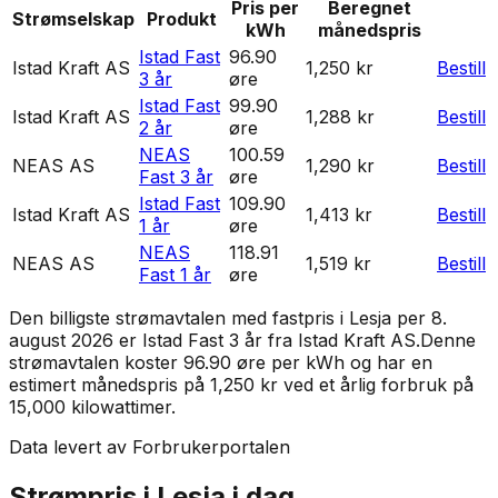
Pris per
Beregnet
Strømselskap
Produkt
kWh
månedspris
Istad Fast
96.90
Istad Kraft AS
1,250 kr
Bestill
3 år
øre
Istad Fast
99.90
Istad Kraft AS
1,288 kr
Bestill
2 år
øre
NEAS
100.59
NEAS AS
1,290 kr
Bestill
Fast 3 år
øre
Istad Fast
109.90
Istad Kraft AS
1,413 kr
Bestill
1 år
øre
NEAS
118.91
NEAS AS
1,519 kr
Bestill
Fast 1 år
øre
Den billigste strømavtalen med fastpris i
Lesja
per
8.
august 2026
er
Istad Fast 3 år
fra
Istad Kraft AS
.
Denne
strømavtalen koster 96.90 øre per kWh og har en
estimert månedspris på 1,250 kr ved et årlig forbruk på
15,000 kilowattimer.
Data levert av Forbrukerportalen
Strømpris i
Lesja
i dag