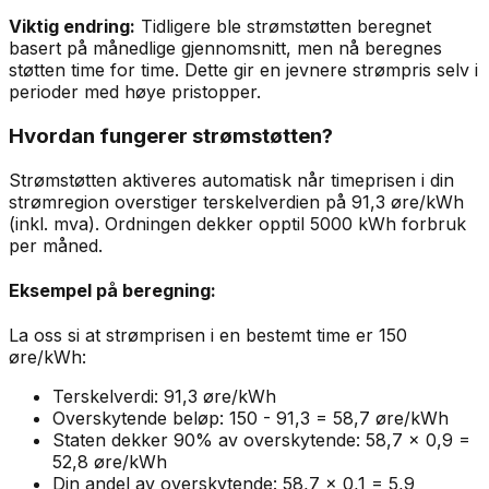
Viktig endring:
Tidligere ble strømstøtten beregnet
basert på månedlige gjennomsnitt, men nå beregnes
støtten time for time. Dette gir en jevnere strømpris selv i
perioder med høye pristopper.
Hvordan fungerer strømstøtten?
Strømstøtten aktiveres automatisk når timeprisen i din
strømregion overstiger terskelverdien på 91,3 øre/kWh
(inkl. mva). Ordningen dekker opptil 5000 kWh forbruk
per måned.
Eksempel på beregning:
La oss si at strømprisen i en bestemt time er 150
øre/kWh:
Terskelverdi: 91,3 øre/kWh
Overskytende beløp: 150 - 91,3 = 58,7 øre/kWh
Staten dekker 90% av overskytende: 58,7 × 0,9 =
52,8 øre/kWh
Din andel av overskytende: 58,7 × 0,1 = 5,9