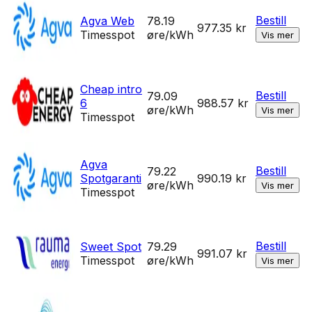
Bestill
Agva Web
78.19
977.35
kr
Timesspot
øre/kWh
Vis mer
Cheap intro
Bestill
79.09
6
988.57
kr
øre/kWh
Vis mer
Timesspot
Agva
Bestill
79.22
Spotgaranti
990.19
kr
øre/kWh
Vis mer
Timesspot
Bestill
Sweet Spot
79.29
991.07
kr
Timesspot
øre/kWh
Vis mer