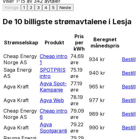
Viser
1
-
15
av
342
avtaler
Forrige
1
2
3
4
5
Neste
De 10 billigste strømavtalene i
Lesja
Pris
Beregnet
Strømselskap
Produkt
per
månedspris
kWh
Cheap Energy
Cheap intro
74.69
934 kr
Bestill
Norge AS
1
øre
Saga Energi
SPOTPRIS
75.19
940 kr
Bestill
AS
intro
øre
Agva Spot-
77.19
Agva Kraft
965 kr
Bestill
Kampanje
øre
78.19
Agva Kraft
Agva Web
977 kr
Bestill
øre
Cheap Energy
Cheap intro
79.09
989 kr
Bestill
Norge AS
6
øre
Agva
79.22
Agva Kraft
990 kr
Bestill
Spotgaranti
øre
Rauma Energi
79.29