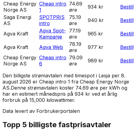
Cheap Energy
Cheap intro
74.69
934 kr
Bestill
Norge AS
1
øre
Saga Energi
SPOTPRIS
75.19
940 kr
Bestill
AS
intro
øre
Agva Spot-
77.19
Agva Kraft
965 kr
Bestill
Kampanje
øre
78.19
Agva Kraft
Agva Web
977 kr
Bestill
øre
Cheap Energy
Cheap intro
79.09
989 kr
Bestill
Norge AS
6
øre
Den billigste strømavtalen med timespot i
Lesja
per
8.
august 2026
er
Cheap intro 1
fra
Cheap Energy Norge
AS
.
Denne strømavtalen koster 74.69 øre per kWh og
har en estimert månedspris på 934 kr ved et årlig
forbruk på 15,000 kilowattimer.
Data levert av Forbrukerportalen
Topp 5 billigste fastprisavtaler