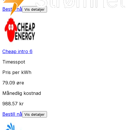
Bestill nå
Vis detaljer
Cheap intro 6
Timesspot
Pris per kWh
79.09
øre
Månedlig kostnad
988.57
kr
Bestill nå
Vis detaljer