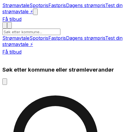
Strømavtale
Spotpris
Fastpris
Dagens strømpris
Test din
strømavtale ⚡
Få tilbud
Strømavtale
Spotpris
Fastpris
Dagens strømpris
Test din
strømavtale ⚡
Få tilbud
Søk etter kommune eller strømleverandør