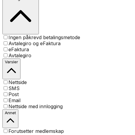
Ingen påkrevd betalingsmetode
Avtalegiro og eFaktura
eFaktura
Avtalegiro
Varsler
Nettside
SMS
Post
Email
Nettside med innlogging
Annet
Forutsetter medlemskap