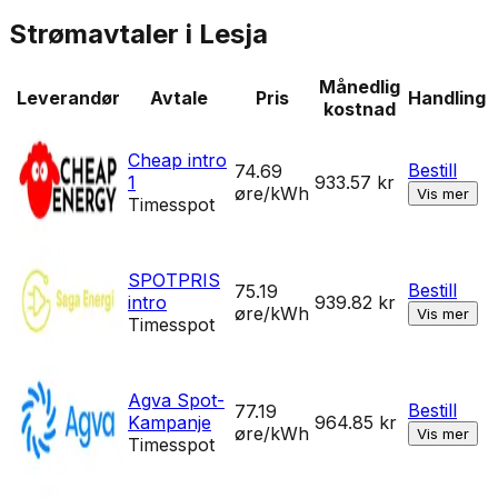
Strømavtaler i
Lesja
Månedlig
Leverandør
Avtale
Pris
Handling
kostnad
Cheap intro
Bestill
74.69
1
933.57
kr
øre/kWh
Vis mer
Timesspot
SPOTPRIS
Bestill
75.19
intro
939.82
kr
øre/kWh
Vis mer
Timesspot
Agva Spot-
Bestill
77.19
Kampanje
964.85
kr
øre/kWh
Vis mer
Timesspot