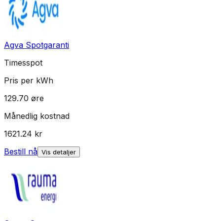
Agva Spotgaranti
Timesspot
Pris per kWh
129.70
øre
Månedlig kostnad
1621.24
kr
Bestill nå
Vis detaljer