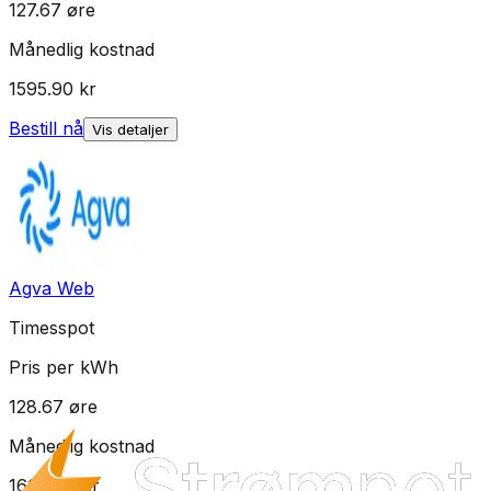
127.67
øre
Månedlig kostnad
1595.90
kr
Bestill nå
Vis detaljer
Agva Web
Timesspot
Pris per kWh
128.67
øre
Månedlig kostnad
1608.40
kr