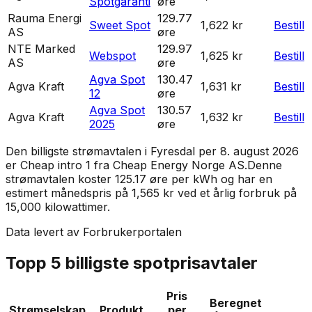
Spotgaranti
øre
Rauma Energi
129.77
Sweet Spot
1,622 kr
Bestill
AS
øre
NTE Marked
129.97
Webspot
1,625 kr
Bestill
AS
øre
Agva Spot
130.47
Agva Kraft
1,631 kr
Bestill
12
øre
Agva Spot
130.57
Agva Kraft
1,632 kr
Bestill
2025
øre
Den billigste strømavtalen i
Fyresdal
per
8. august 2026
er
Cheap intro 1
fra
Cheap Energy Norge AS
.
Denne
strømavtalen koster 125.17 øre per kWh og har en
estimert månedspris på 1,565 kr ved et årlig forbruk på
15,000 kilowattimer.
Data levert av Forbrukerportalen
Topp 5 billigste spotprisavtaler
Pris
Beregnet
Strømselskap
Produkt
per