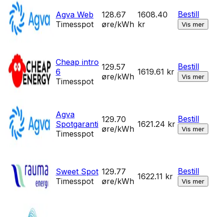
Bestill
Agva Web
128.67
1608.40
Timesspot
øre/kWh
kr
Vis mer
Cheap intro
Bestill
129.57
6
1619.61
kr
øre/kWh
Vis mer
Timesspot
Agva
Bestill
129.70
Spotgaranti
1621.24
kr
øre/kWh
Vis mer
Timesspot
Bestill
Sweet Spot
129.77
1622.11
kr
Timesspot
øre/kWh
Vis mer