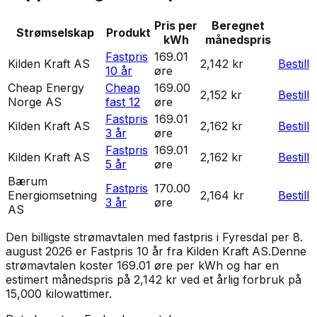
Pris per
Beregnet
Strømselskap
Produkt
kWh
månedspris
Fastpris
169.01
Kilden Kraft AS
2,142 kr
Bestill
10 år
øre
Cheap Energy
Cheap
169.00
2,152 kr
Bestill
Norge AS
fast 12
øre
Fastpris
169.01
Kilden Kraft AS
2,162 kr
Bestill
3 år
øre
Fastpris
169.01
Kilden Kraft AS
2,162 kr
Bestill
5 år
øre
Bærum
Fastpris
170.00
Energiomsetning
2,164 kr
Bestill
3 år
øre
AS
Den billigste strømavtalen med fastpris i
Fyresdal
per
8.
august 2026
er
Fastpris 10 år
fra
Kilden Kraft AS
.
Denne
strømavtalen koster 169.01 øre per kWh og har en
estimert månedspris på 2,142 kr ved et årlig forbruk på
15,000 kilowattimer.