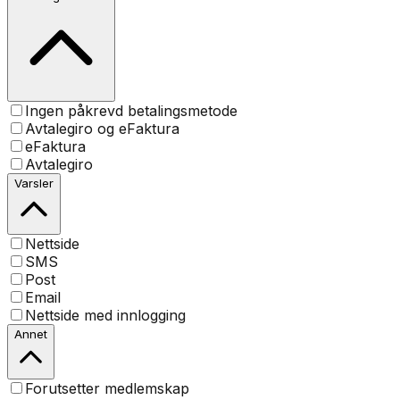
Ingen påkrevd betalingsmetode
Avtalegiro og eFaktura
eFaktura
Avtalegiro
Varsler
Nettside
SMS
Post
Email
Nettside med innlogging
Annet
Forutsetter medlemskap