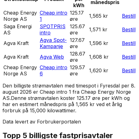
månedspris
kWh
Cheap Energy
Cheap intro
125.17
1,565 kr
Bestill
Norge AS
1
øre
Saga Energi
SPOTPRIS
125.67
1,571 kr
Bestill
AS
intro
øre
Agva Spot-
127.67
Agva Kraft
1,596 kr
Bestill
Kampanje
øre
128.67
Agva Kraft
Agva Web
1,608 kr
Bestill
øre
Cheap Energy
Cheap intro
129.57
1,620 kr
Bestill
Norge AS
6
øre
Den billigste strømavtalen med timespot i
Fyresdal
per
8.
august 2026
er
Cheap intro 1
fra
Cheap Energy Norge
AS
.
Denne strømavtalen koster 125.17 øre per kWh og
har en estimert månedspris på 1,565 kr ved et årlig
forbruk på 15,000 kilowattimer.
Data levert av Forbrukerportalen
Topp 5 billigste fastprisavtaler