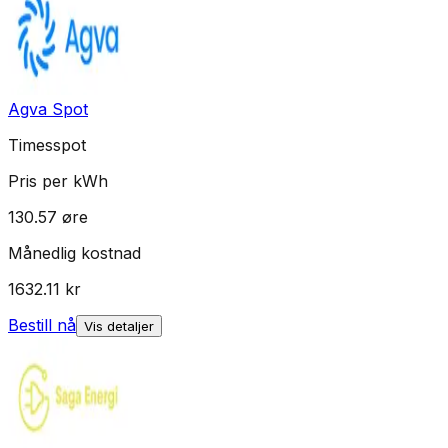
Agva Spot
Timesspot
Pris per kWh
130.57
øre
Månedlig kostnad
1632.11
kr
Bestill nå
Vis detaljer