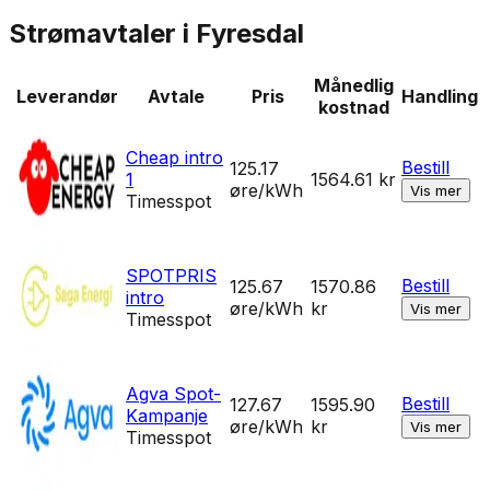
Strømavtaler i
Fyresdal
Månedlig
Leverandør
Avtale
Pris
Handling
kostnad
Cheap intro
Bestill
125.17
1
1564.61
kr
øre/kWh
Vis mer
Timesspot
SPOTPRIS
Bestill
125.67
1570.86
intro
øre/kWh
kr
Vis mer
Timesspot
Agva Spot-
Bestill
127.67
1595.90
Kampanje
øre/kWh
kr
Vis mer
Timesspot