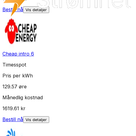
Bestill nå
Vis detaljer
Cheap intro 6
Timesspot
Pris per kWh
129.57
øre
Månedlig kostnad
1619.61
kr
Bestill nå
Vis detaljer