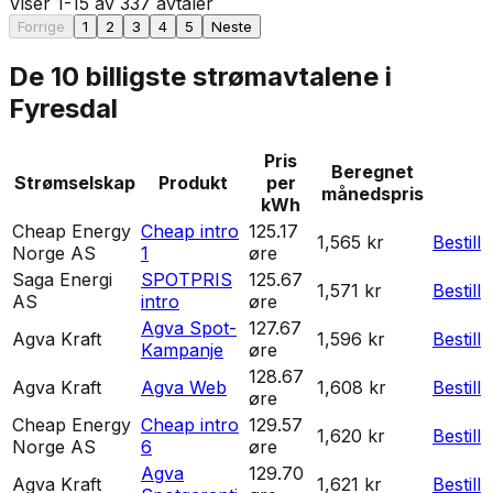
Viser
1
-
15
av
337
avtaler
Forrige
1
2
3
4
5
Neste
De 10 billigste strømavtalene i
Fyresdal
Pris
Beregnet
Strømselskap
Produkt
per
månedspris
kWh
Cheap Energy
Cheap intro
125.17
1,565 kr
Bestill
Norge AS
1
øre
Saga Energi
SPOTPRIS
125.67
1,571 kr
Bestill
AS
intro
øre
Agva Spot-
127.67
Agva Kraft
1,596 kr
Bestill
Kampanje
øre
128.67
Agva Kraft
Agva Web
1,608 kr
Bestill
øre
Cheap Energy
Cheap intro
129.57
1,620 kr
Bestill
Norge AS
6
øre
Agva
129.70
Agva Kraft
1,621 kr
Bestill