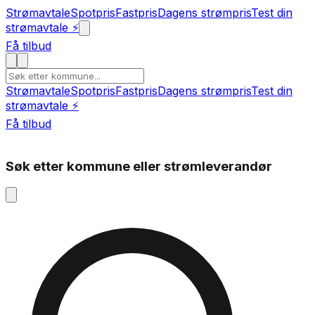
Strømavtale
Spotpris
Fastpris
Dagens strømpris
Test din
strømavtale ⚡
Få tilbud
Strømavtale
Spotpris
Fastpris
Dagens strømpris
Test din
strømavtale ⚡
Få tilbud
Søk etter kommune eller strømleverandør