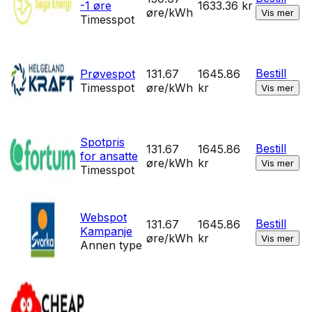
-1 øre
1633.36
kr
øre/kWh
Vis mer
Timesspot
Bestill
Prøvespot
131.67
1645.86
Timesspot
øre/kWh
kr
Vis mer
Spotpris
Bestill
131.67
1645.86
for ansatte
øre/kWh
kr
Vis mer
Timesspot
Webspot
Bestill
131.67
1645.86
Kampanje
øre/kWh
kr
Vis mer
Annen type