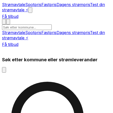
Strømavtale
Spotpris
Fastpris
Dagens strømpris
Test din
strømavtale ⚡
Få tilbud
Strømavtale
Spotpris
Fastpris
Dagens strømpris
Test din
strømavtale ⚡
Få tilbud
Søk etter kommune eller strømleverandør