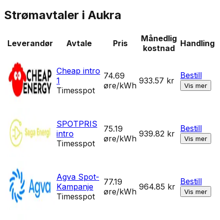
Strømavtaler i
Aukra
Månedlig
Leverandør
Avtale
Pris
Handling
kostnad
Cheap intro
Bestill
74.69
1
933.57
kr
øre/kWh
Vis mer
Timesspot
SPOTPRIS
Bestill
75.19
intro
939.82
kr
øre/kWh
Vis mer
Timesspot
Agva Spot-
Bestill
77.19
Kampanje
964.85
kr
øre/kWh
Vis mer
Timesspot