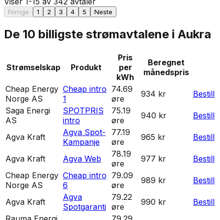
Viser
1
-
15
av
342
avtaler
Forrige
1
2
3
4
5
Neste
De 10 billigste strømavtalene i
Aukra
Pris
Beregnet
Strømselskap
Produkt
per
månedspris
kWh
Cheap Energy
Cheap intro
74.69
934 kr
Bestill
Norge AS
1
øre
Saga Energi
SPOTPRIS
75.19
940 kr
Bestill
AS
intro
øre
Agva Spot-
77.19
Agva Kraft
965 kr
Bestill
Kampanje
øre
78.19
Agva Kraft
Agva Web
977 kr
Bestill
øre
Cheap Energy
Cheap intro
79.09
989 kr
Bestill
Norge AS
6
øre
Agva
79.22
Agva Kraft
990 kr
Bestill
Spotgaranti
øre
Rauma Energi
79.29