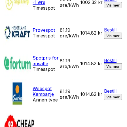
-1 øre
1002.32
kr
øre/kWh
Vis mer
Timesspot
Bestill
Prøvespot
81.19
1014.82
kr
Timesspot
øre/kWh
Vis mer
Spotpris for
Bestill
81.19
ansatte
1014.82
kr
øre/kWh
Vis mer
Timesspot
Webspot
Bestill
81.19
Kampanje
1014.82
kr
øre/kWh
Vis mer
Annen type