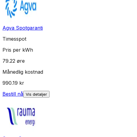
Agva Spotgaranti
Timesspot
Pris per kWh
79.22
øre
Månedlig kostnad
990.19
kr
Bestill nå
Vis detaljer