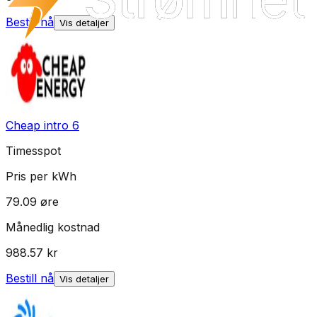
Bestill nå
Vis detaljer
Cheap intro 6
Timesspot
Pris per kWh
79.09
øre
Månedlig kostnad
988.57
kr
Bestill nå
Vis detaljer