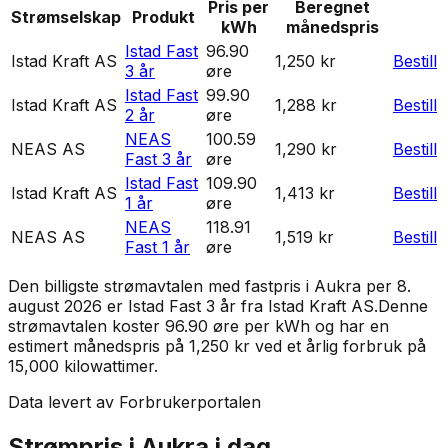
Pris per
Beregnet
Strømselskap
Produkt
kWh
månedspris
Istad Fast
96.90
Istad Kraft AS
1,250 kr
Bestill
3 år
øre
Istad Fast
99.90
Istad Kraft AS
1,288 kr
Bestill
2 år
øre
NEAS
100.59
NEAS AS
1,290 kr
Bestill
Fast 3 år
øre
Istad Fast
109.90
Istad Kraft AS
1,413 kr
Bestill
1 år
øre
NEAS
118.91
NEAS AS
1,519 kr
Bestill
Fast 1 år
øre
Den billigste strømavtalen med fastpris i
Aukra
per
8.
august 2026
er
Istad Fast 3 år
fra
Istad Kraft AS
.
Denne
strømavtalen koster 96.90 øre per kWh og har en
estimert månedspris på 1,250 kr ved et årlig forbruk på
15,000 kilowattimer.
Data levert av Forbrukerportalen
Strømpris i
Aukra
i dag