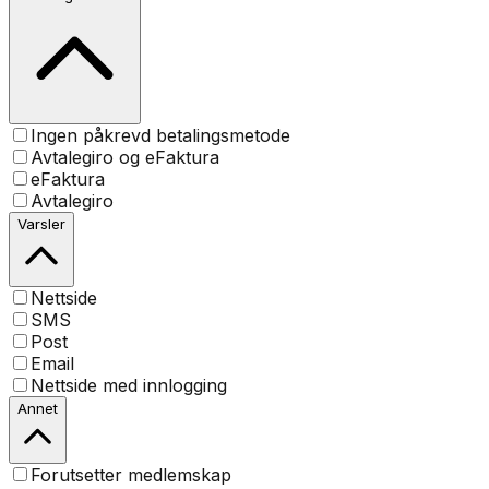
Ingen påkrevd betalingsmetode
Avtalegiro og eFaktura
eFaktura
Avtalegiro
Varsler
Nettside
SMS
Post
Email
Nettside med innlogging
Annet
Forutsetter medlemskap