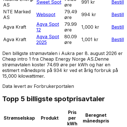
Sweet Spot
991 kr
Bestill
AS
øre
NTE Marked
79.49
Webspot
994 kr
Bestill
AS
øre
Agva Spot
79.99
Agva Kraft
1,000 kr
Bestill
12
øre
Agva Spot
80.09
Agva Kraft
1,001 kr
Bestill
2025
øre
Den billigste strømavtalen i
Aukra
per
8. august 2026
er
Cheap intro 1
fra
Cheap Energy Norge AS
.
Denne
strømavtalen koster 74.69 øre per kWh og har en
estimert månedspris på 934 kr ved et årlig forbruk på
15,000 kilowattimer.
Data levert av Forbrukerportalen
Topp 5 billigste spotprisavtaler
Pris
Beregnet
Strømselskap
Produkt
per
månedspris
kWh