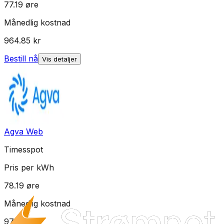
77.19
øre
Månedlig kostnad
964.85
kr
Bestill nå
Vis detaljer
Agva Web
Timesspot
Pris per kWh
78.19
øre
Månedlig kostnad
977.35
kr