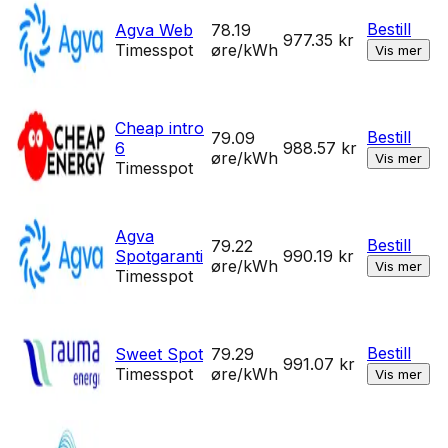
Bestill
Agva Web
78.19
977.35
kr
Timesspot
øre/kWh
Vis mer
Cheap intro
Bestill
79.09
6
988.57
kr
øre/kWh
Vis mer
Timesspot
Agva
Bestill
79.22
Spotgaranti
990.19
kr
øre/kWh
Vis mer
Timesspot
Bestill
Sweet Spot
79.29
991.07
kr
Timesspot
øre/kWh
Vis mer