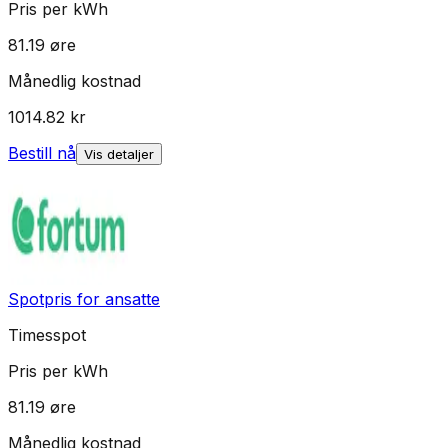
Pris per kWh
81.19
øre
Månedlig kostnad
1014.82
kr
Bestill nå
Vis detaljer
Spotpris for ansatte
Timesspot
Pris per kWh
81.19
øre
Månedlig kostnad