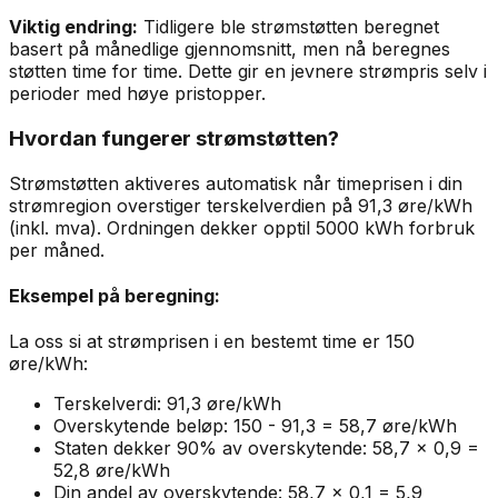
Viktig endring:
Tidligere ble strømstøtten beregnet
basert på månedlige gjennomsnitt, men nå beregnes
støtten time for time. Dette gir en jevnere strømpris selv i
perioder med høye pristopper.
Hvordan fungerer strømstøtten?
Strømstøtten aktiveres automatisk når timeprisen i din
strømregion overstiger terskelverdien på 91,3 øre/kWh
(inkl. mva). Ordningen dekker opptil 5000 kWh forbruk
per måned.
Eksempel på beregning:
La oss si at strømprisen i en bestemt time er 150
øre/kWh:
Terskelverdi: 91,3 øre/kWh
Overskytende beløp: 150 - 91,3 = 58,7 øre/kWh
Staten dekker 90% av overskytende: 58,7 × 0,9 =
52,8 øre/kWh
Din andel av overskytende: 58,7 × 0,1 = 5,9