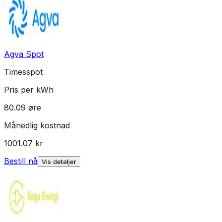
Agva Spot
Timesspot
Pris per kWh
80.09
øre
Månedlig kostnad
1001.07
kr
Bestill nå
Vis detaljer