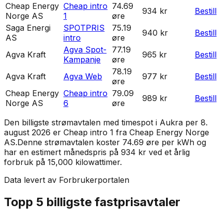
Cheap Energy
Cheap intro
74.69
934 kr
Bestill
Norge AS
1
øre
Saga Energi
SPOTPRIS
75.19
940 kr
Bestill
AS
intro
øre
Agva Spot-
77.19
Agva Kraft
965 kr
Bestill
Kampanje
øre
78.19
Agva Kraft
Agva Web
977 kr
Bestill
øre
Cheap Energy
Cheap intro
79.09
989 kr
Bestill
Norge AS
6
øre
Den billigste strømavtalen med timespot i
Aukra
per
8.
august 2026
er
Cheap intro 1
fra
Cheap Energy Norge
AS
.
Denne strømavtalen koster 74.69 øre per kWh og
har en estimert månedspris på 934 kr ved et årlig
forbruk på 15,000 kilowattimer.
Data levert av Forbrukerportalen
Topp 5 billigste fastprisavtaler