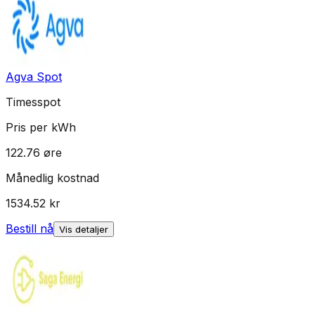
Agva Spot
Timesspot
Pris per kWh
122.76
øre
Månedlig kostnad
1534.52
kr
Bestill nå
Vis detaljer