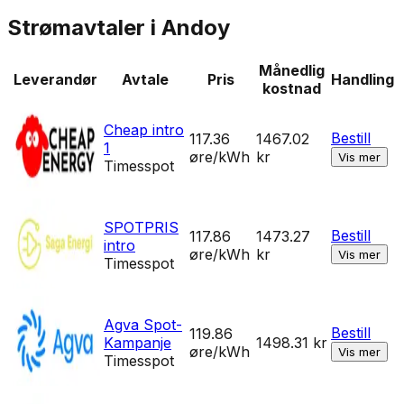
Strømavtaler i
Andoy
Månedlig
Leverandør
Avtale
Pris
Handling
kostnad
Cheap intro
Bestill
117.36
1467.02
1
øre/kWh
kr
Vis mer
Timesspot
SPOTPRIS
Bestill
117.86
1473.27
intro
øre/kWh
kr
Vis mer
Timesspot
Agva Spot-
Bestill
119.86
Kampanje
1498.31
kr
øre/kWh
Vis mer
Timesspot