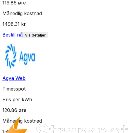
119.86
øre
Månedlig kostnad
1498.31
kr
Bestill nå
Vis detaljer
Agva Web
Timesspot
Pris per kWh
120.86
øre
Månedlig kostnad
1510.81
kr