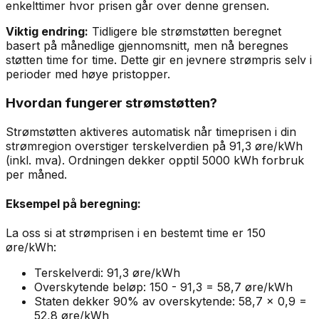
enkelttimer hvor prisen går over denne grensen.
Viktig endring:
Tidligere ble strømstøtten beregnet
basert på månedlige gjennomsnitt, men nå beregnes
støtten time for time. Dette gir en jevnere strømpris selv i
perioder med høye pristopper.
Hvordan fungerer strømstøtten?
Strømstøtten aktiveres automatisk når timeprisen i din
strømregion overstiger terskelverdien på 91,3 øre/kWh
(inkl. mva). Ordningen dekker opptil 5000 kWh forbruk
per måned.
Eksempel på beregning:
La oss si at strømprisen i en bestemt time er 150
øre/kWh:
Terskelverdi: 91,3 øre/kWh
Overskytende beløp: 150 - 91,3 = 58,7 øre/kWh
Staten dekker 90% av overskytende: 58,7 × 0,9 =
52,8 øre/kWh