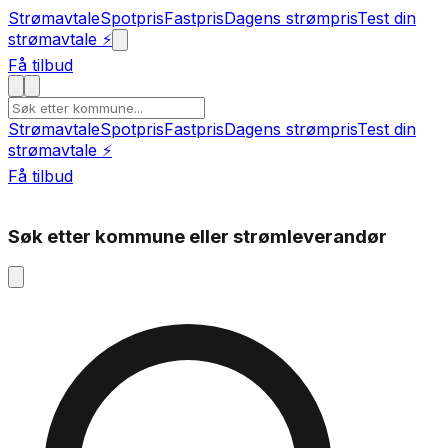
Strømavtale
Spotpris
Fastpris
Dagens strømpris
Test din
strømavtale ⚡
Få tilbud
Strømavtale
Spotpris
Fastpris
Dagens strømpris
Test din
strømavtale ⚡
Få tilbud
Søk etter kommune eller strømleverandør