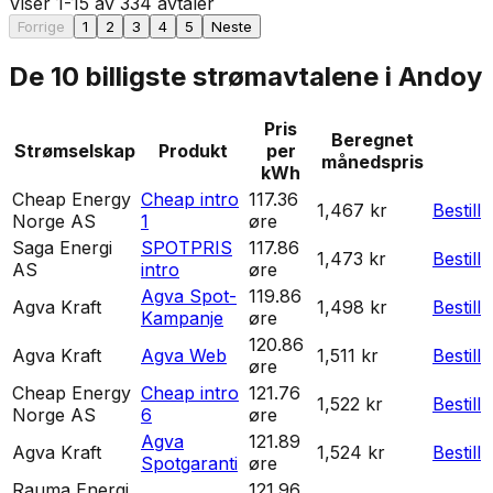
Viser
1
-
15
av
334
avtaler
Forrige
1
2
3
4
5
Neste
De 10 billigste strømavtalene i
Andoy
Pris
Beregnet
Strømselskap
Produkt
per
månedspris
kWh
Cheap Energy
Cheap intro
117.36
1,467 kr
Bestill
Norge AS
1
øre
Saga Energi
SPOTPRIS
117.86
1,473 kr
Bestill
AS
intro
øre
Agva Spot-
119.86
Agva Kraft
1,498 kr
Bestill
Kampanje
øre
120.86
Agva Kraft
Agva Web
1,511 kr
Bestill
øre
Cheap Energy
Cheap intro
121.76
1,522 kr
Bestill
Norge AS
6
øre
Agva
121.89
Agva Kraft
1,524 kr
Bestill
Spotgaranti
øre
Rauma Energi
121.96