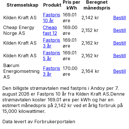
Pris per
Beregnet
Strømselskap
Produkt
kWh
månedspris
Fastpris
169.01
Kilden Kraft AS
2,142 kr
Bestill
10 år
øre
Cheap Energy
Cheap
169.00
2,152 kr
Bestill
Norge AS
fast 12
øre
Fastpris
169.01
Kilden Kraft AS
2,162 kr
Bestill
3 år
øre
Fastpris
169.01
Kilden Kraft AS
2,162 kr
Bestill
5 år
øre
Bærum
Fastpris
170.00
Energiomsetning
2,164 kr
Bestill
3 år
øre
AS
Den billigste strømavtalen med fastpris i
Andoy
per
7.
august 2026
er
Fastpris 10 år
fra
Kilden Kraft AS
.
Denne
strømavtalen koster 169.01 øre per kWh og har en
estimert månedspris på 2,142 kr ved et årlig forbruk på
15,000 kilowattimer.
Data levert av Forbrukerportalen