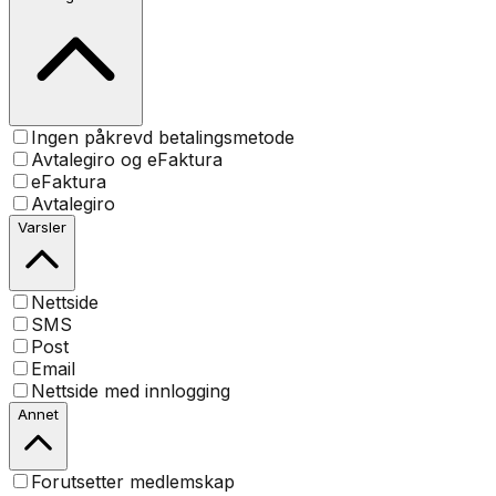
Ingen påkrevd betalingsmetode
Avtalegiro og eFaktura
eFaktura
Avtalegiro
Varsler
Nettside
SMS
Post
Email
Nettside med innlogging
Annet
Forutsetter medlemskap