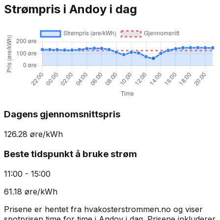
Strømpris i
Andoy
i dag
Dagens gjennomsnittspris
126.28
øre/kWh
Beste tidspunkt å bruke strøm
11:00 - 15:00
61.18
øre/kWh
Prisene er hentet fra hvakosterstrommen.no og viser
spotprisen time for time i
Andoy
i dag. Prisene inkluderer