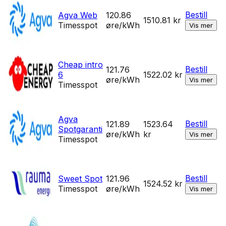
Bestill
Agva Web
120.86
1510.81
kr
Timesspot
øre/kWh
Vis mer
Cheap intro
Bestill
121.76
6
1522.02
kr
øre/kWh
Vis mer
Timesspot
Agva
Bestill
121.89
1523.64
Spotgaranti
øre/kWh
kr
Vis mer
Timesspot
Bestill
Sweet Spot
121.96
1524.52
kr
Timesspot
øre/kWh
Vis mer