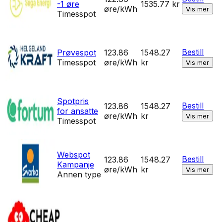
-1 øre
1535.77
kr
øre/kWh
Vis mer
Timesspot
Bestill
Prøvespot
123.86
1548.27
Timesspot
øre/kWh
kr
Vis mer
Spotpris
Bestill
123.86
1548.27
for ansatte
øre/kWh
kr
Vis mer
Timesspot
Webspot
Bestill
123.86
1548.27
Kampanje
øre/kWh
kr
Vis mer
Annen type