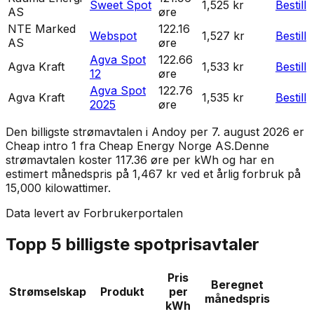
Sweet Spot
1,525 kr
Bestill
AS
øre
NTE Marked
122.16
Webspot
1,527 kr
Bestill
AS
øre
Agva Spot
122.66
Agva Kraft
1,533 kr
Bestill
12
øre
Agva Spot
122.76
Agva Kraft
1,535 kr
Bestill
2025
øre
Den billigste strømavtalen i
Andoy
per
7. august 2026
er
Cheap intro 1
fra
Cheap Energy Norge AS
.
Denne
strømavtalen koster 117.36 øre per kWh og har en
estimert månedspris på 1,467 kr ved et årlig forbruk på
15,000 kilowattimer.
Data levert av Forbrukerportalen
Topp 5 billigste spotprisavtaler
Pris
Beregnet
Strømselskap
Produkt
per
månedspris
kWh