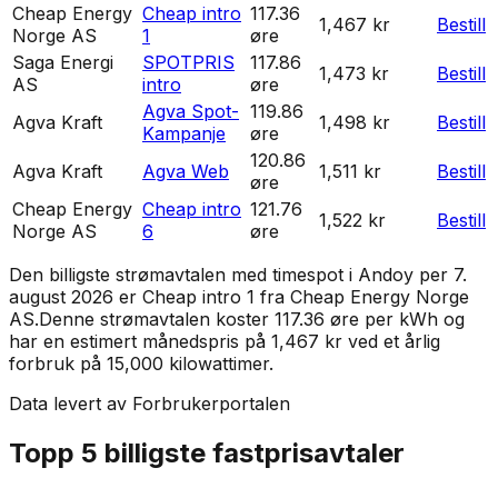
Cheap Energy
Cheap intro
117.36
1,467 kr
Bestill
Norge AS
1
øre
Saga Energi
SPOTPRIS
117.86
1,473 kr
Bestill
AS
intro
øre
Agva Spot-
119.86
Agva Kraft
1,498 kr
Bestill
Kampanje
øre
120.86
Agva Kraft
Agva Web
1,511 kr
Bestill
øre
Cheap Energy
Cheap intro
121.76
1,522 kr
Bestill
Norge AS
6
øre
Den billigste strømavtalen med timespot i
Andoy
per
7.
august 2026
er
Cheap intro 1
fra
Cheap Energy Norge
AS
.
Denne strømavtalen koster 117.36 øre per kWh og
har en estimert månedspris på 1,467 kr ved et årlig
forbruk på 15,000 kilowattimer.
Data levert av Forbrukerportalen
Topp 5 billigste fastprisavtaler