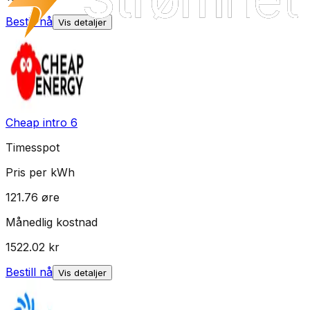
Bestill nå
Vis detaljer
Cheap intro 6
Timesspot
Pris per kWh
121.76
øre
Månedlig kostnad
1522.02
kr
Bestill nå
Vis detaljer