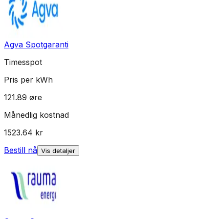
Agva Spotgaranti
Timesspot
Pris per kWh
121.89
øre
Månedlig kostnad
1523.64
kr
Bestill nå
Vis detaljer